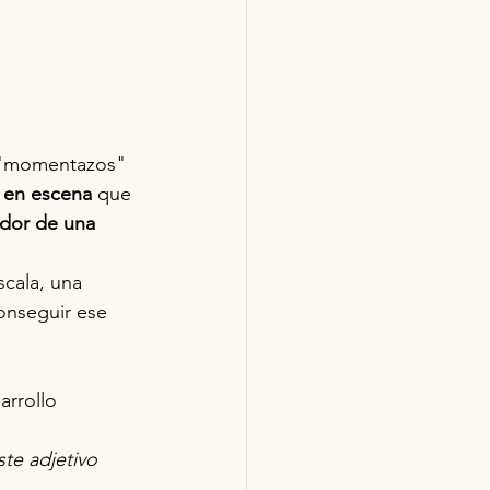
s "momentazos"
 en escena
 que 
edor de una 
cala, una 
conseguir ese 
arrollo 
te adjetivo 