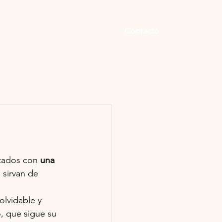
Contacto
itados con 
una 
 sirvan de 
olvidable y 
, que sigue su 