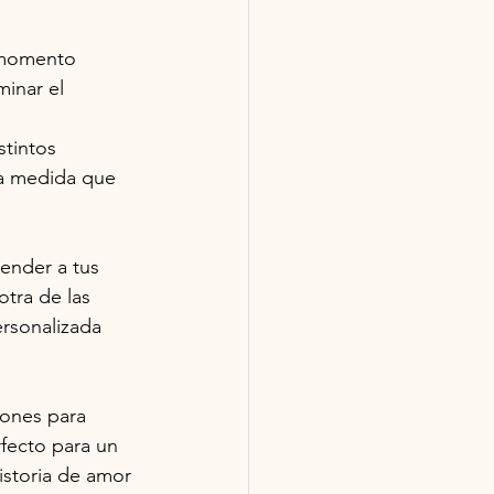
 momento 
inar el 
stintos 
 a medida que 
render a tus 
otra de las 
ersonalizada 
iones para 
rfecto para un 
istoria de amor 