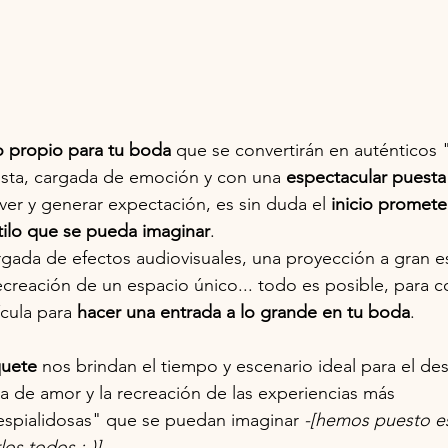
 propio para tu boda
 que se convertirán en auténtico
ista, cargada de emoción y con una 
espectacular puesta
r y generar expectación, es sin duda el 
inicio promet
tilo que se pueda imaginar
. 
ada de efectos audiovisuales, una proyección a gran es
recreación de un espacio único... todo es posible, para 
cula para 
hacer una entrada a lo grande en tu boda
.
quete
 nos brindan el tiempo y escenario ideal para el des
ria de amor y la recreación de las experiencias más 
coespialidosas" que se puedan imaginar 
-[hemos puesto es
os todos ;-)]-.