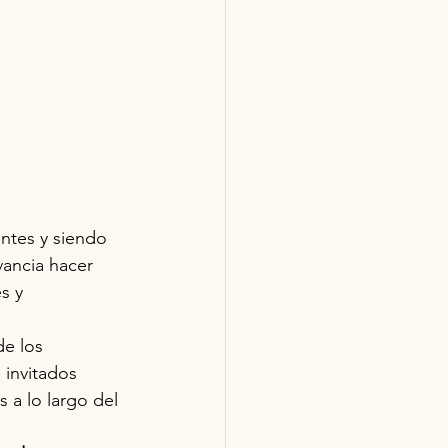
ntes y siendo 
vancia hacer 
s y 
de los 
 invitados 
 a lo largo del 