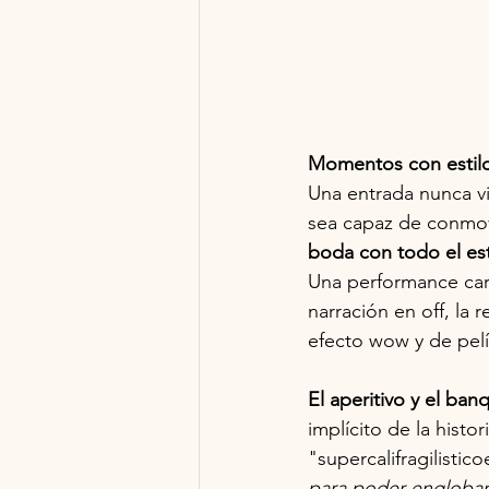
Momentos con estilo
Una entrada nunca v
sea capaz de conmove
boda con todo el es
Una performance carg
narración en off, la 
efecto wow y de pelí
El aperitivo y el ban
implícito de la histo
"supercalifragilisti
para poder englobarl