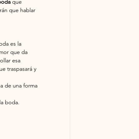
 boda
 que 
rán que hablar 
oda es la 
amor que da 
ollar esa 
e traspasará y 
oda de una forma 
la boda.