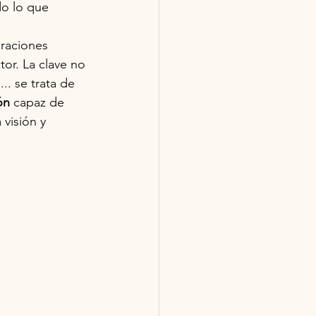
do lo que 
raciones 
or. La clave no 
.. se trata de 
ón
 capaz de 
visión y 