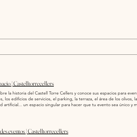
Castell Torre Cellers
pacio | Castelltorrecellers
re la historia del Castell Torre Cellers y conoce sus espacios para eventos
s, los edificios de servicios, el parking, la terraza, el área de los olivos,
d artificial... un espacio singular para hacer que tu evento sea único 
ia La fortaleza, habitada desde la época iberorromana, fue construida s
a "Villa Abdela ", ubicada sobre la Vía Augusta. Fue reconstruida en el
ors" (1640-1652), resistió algunos ataques. Pocos años después, la habi
 más tarde empezó a funcionar como una granja. Se trata de un edificio
es eventos | Castelltorrecellers
e se accede a través de un puente medieval y que cuenta con dos torres