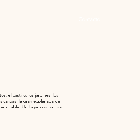
Contacto
: el castillo, los jardines, los
 las carpas, la gran explanada de
y memorable. Un lugar con mucha
obre una antigua villa romana
 s. XIV y durante la "Guerra dels
tó el barón de Rocafort y dos
 de planta cuadrada del siglo XII,
 cilíndricas en cada extremo,