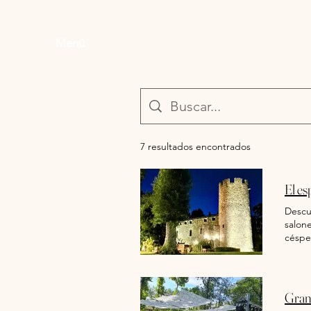
Menú
7 resultados encontrados
El es
Descub
salone
céspe
histor
llamad
Segad
siglos
Grand
al qu